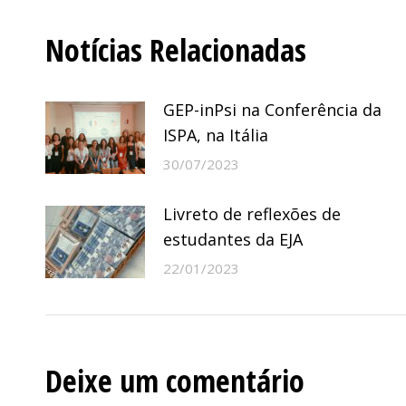
post:
Notícias Relacionadas
GEP-inPsi na Conferência da
ISPA, na Itália
30/07/2023
Livreto de reflexões de
estudantes da EJA
22/01/2023
Deixe um comentário