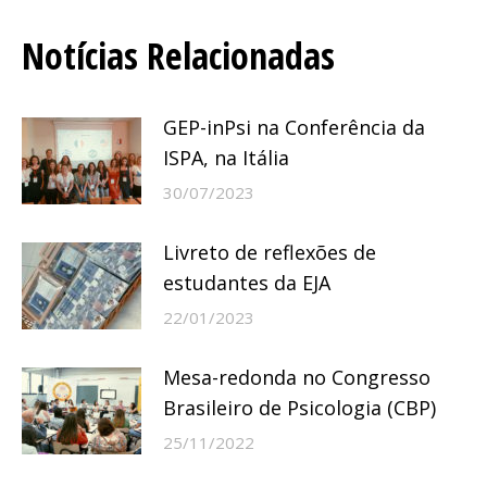
de
Notícias Relacionadas
post:
GEP-inPsi na Conferência da
ISPA, na Itália
30/07/2023
Livreto de reflexões de
estudantes da EJA
22/01/2023
Mesa-redonda no Congresso
Brasileiro de Psicologia (CBP)
25/11/2022