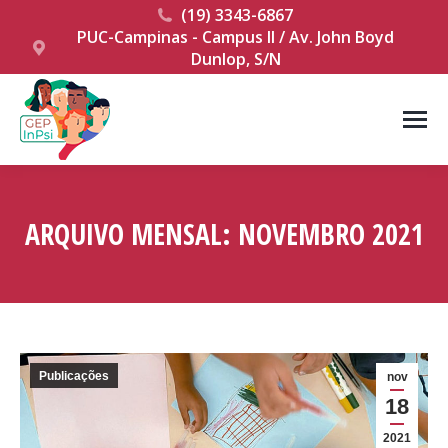
(19) 3343-6867
PUC-Campinas - Campus II / Av. John Boyd
Dunlop, S/N
ARQUIVO MENSAL:
NOVEMBRO 2021
Você está aqui:
Publicações
nov
18
2021